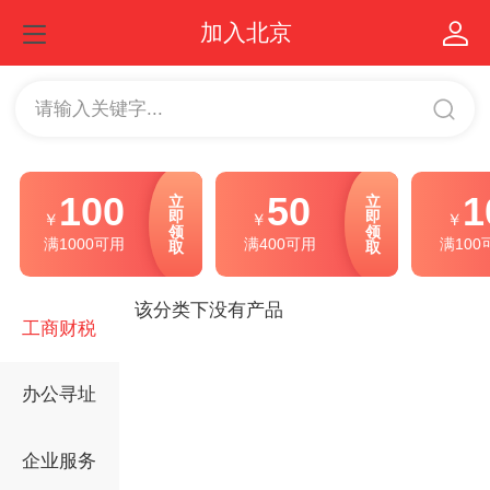
加入北京
请输入关键字...
100
50
1
立
立
即
即
￥
￥
￥
领
领
满1000可用
满400可用
满100
取
取
该分类下没有产品
工商财税
办公寻址
企业服务