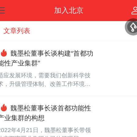
加入北京
文章列表
魏墨松董事长谈构建“首都功
能性产业集群”
适应发展环境，需要我们创新科学技
术，升级管理体制、改善工作环境、
扩大生产规模、完备服务体系，尊重
科技、重视人材，跟上时代前进的步
魏墨松董事长谈首都功能性
伐。以习近平新时代社会主义思想为
产业集群的构想
指导，深入贯彻党的领导精神，贯彻
新发展理念，服务和融入新发展格
2022年4月21日，魏墨松董事长带领
局，更好向世界展示中国理念、中国