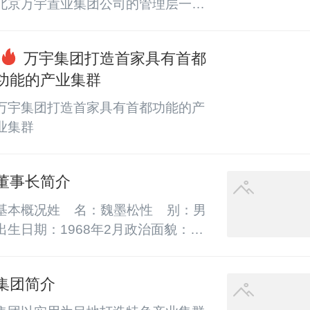
北京万宇置业集团公司的管理层一起
精神、中国道路，规模化和有制度组
学习了构建首都功性产业集群的心
织的经济发展战略作为我们新时期国
得，并研究了其学术意义，并给出了
家经济社会发展的基本战略理念之
万宇集团打造首家具有首都
一个严谨的定义： “首都功能性产业
一，构建支撑起一个经济、自然、社
功能的产业集群
集群（Capital functional industrial cl
会、生态、文化...
uster）”，把具备首都功能的企业聚
万宇集团打造首家具有首都功能的产
集在一起，互动关联合作，产生规模
业集群
化、专业化的效果，达到引领科技发
展的作用，更利于创新发展，并服务
于全国的科技产业，这样的...
董事长简介
基本概况姓    名：魏墨松性    别：男
出生日期：1968年2月政治面貌：民
革教育经历及技术特长■   北京大学计
算机科学与技术         本科■   中国人
集团简介
民大学企业管理            研究生■   中
国社科院研究生院资本运营与管理   